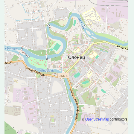
©
OpenStreetMap
contributors