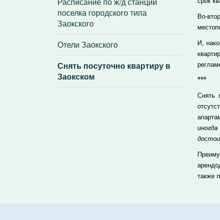
Расписание по ж/д станции
срок кв
поселка городского типа
Во-вто
Заокского
местоп
Отели Заокского
И, нак
кварти
Снять посуточно квартиру в
реглам
Заокском
***
Снять 
отсутс
апарта
иногд
достои
Преиму
арендо
также 