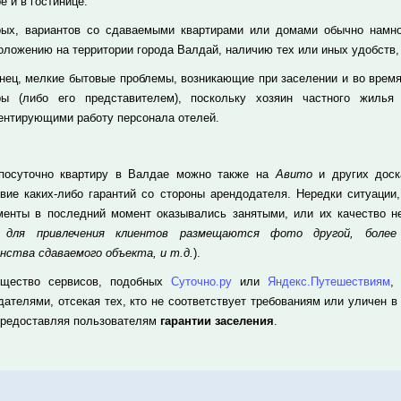
е и в гостинице.
рых, вариантов со сдаваемыми квартирами или домами обычно намног
оложению на территории города Валдай, наличию тех или иных удобств,
онец, мелкие бытовые проблемы, возникающие при заселении и во время
ры (либо его представителем), поскольку хозяин частного жилья
ентирующими работу персонала отелей.
посуточно квартиру в Валдае можно также на
Авито
и других доск
твие каких-либо гарантий со стороны арендодателя. Нередки ситуации
менты в последний момент оказывались занятыми, или их качество не
а для привлечения клиентов размещаются фото другой, более
нства сдаваемого объекта, и т.д.
).
щество сервисов, подобных
Суточно.ру
или
Яндекс.Путешествиям
,
дателями, отсекая тех, кто не соответствует требованиям или уличен в
предоставляя пользователям
гарантии заселения
.