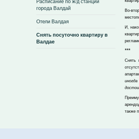
Расписание по ж/д станции
квартир
города Валдай
Во-вто
местоп
Отели Валдая
И, нак
Снять посуточно квартиру в
кварти
Валдае
реглам
***
Снять 
отсутс
апарта
иногд
достои
Преиму
арендо
также 