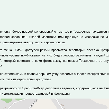
учения более подробных сведений о том, где в Трехречном находятся те
 воспользовавшись шкалой масштаба или щелкнув на изображение м
т размещенная вверху карты строка поиска.
кте меню
"Слои"
доступен режим просмотра территории поселка Трехр
очном уровне приближения на них будут хорошо различимы каждый до
"
, который сочетает в себе фотосъемку панорамы Трехречного со сп
в.
 со стрелочками в правом верхнем углу позволит вывести изображение н
ть путь из одной точки до другой.
Трехречного от OpenStreetMap дополнит сведения, содержащиеся на Янд
ени детализации предоставляемой информации.