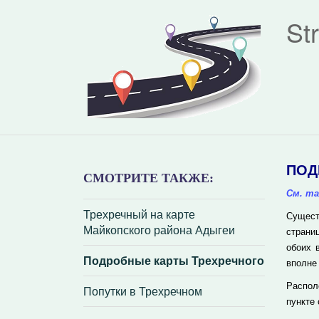
St
ПОД
СМОТРИТЕ ТАКЖЕ:
См. та
Трехречный на карте
Сущест
Майкопского района Адыгеи
страни
обоих 
Подробные карты Трехречного
вполне
Распол
Попутки в Трехречном
пункте