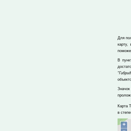
Для пол
карту,
поможе
В пун
достат
"Гибрид
объекто
Значок
проложи
Карта 
в степ
+