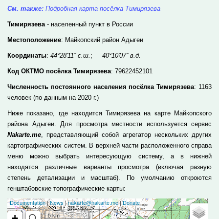
См. также:
Подробная карта посёлка Тимирязева
Тимирязева
- населенный пункт в России
Местоположение
: Майкопский район Адыгеи
Координаты
:
44°28'11'' с.ш.
;
40°10'07'' в.д.
Код ОКТМО посёлка Тимирязева
: 79622452101
Численность постоянного населения посёлка Тимирязева
: 1163
человек (по данным на 2020 г.)
Ниже показано, где находится Тимирязева на карте Майкопского
района Адыгеи. Для просмотра местности используется сервис
Nakarte.me
, представляющий собой агрегатор нескольких других
картографических систем. В верхней части расположенного справа
меню можно выбрать интересующую систему, а в нижней
находятся различные варианты просмотра (включая разную
степень детализации и масштаб). По умолчанию откроются
генштабовские топографические карты: