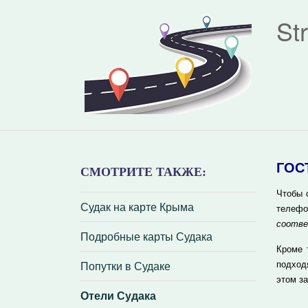
St
ГОС
СМОТРИТЕ ТАКЖЕ:
Чтобы 
Судак на карте Крыма
телеф
соотве
Подробные карты Судака
Кроме 
Попутки в Судаке
подход
этом з
Отели Судака