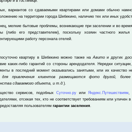
артире и в гостинице.
рых, вариантов со сдаваемыми квартирами или домами обычно намног
оложению на территории города Шебекино, наличию тех или иных удобст
онец, мелкие бытовые проблемы, возникающие при заселении и во время
ры (либо его представителем), поскольку хозяин частного жилья
ентирующими работу персонала отелей.
посуточно квартиру в Шебекино можно также на
Авито
и других доск
твие каких-либо гарантий со стороны арендодателя. Нередки ситуации
менты в последний момент оказывались занятыми, или их качество не
а для привлечения клиентов размещаются фото другой, более
нства сдаваемого объекта, и т.д.
).
щество сервисов, подобных
Суточно.ру
или
Яндекс.Путешествиям
,
дателями, отсекая тех, кто не соответствует требованиям или уличен в
предоставляя пользователям
гарантии заселения
.