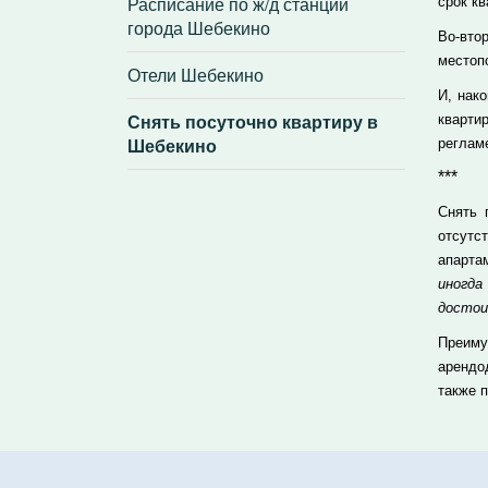
Расписание по ж/д станции
срок кв
города Шебекино
Во-вто
местоп
Отели Шебекино
И, нак
Снять посуточно квартиру в
кварти
Шебекино
реглам
***
Снять 
отсутс
апарта
иногд
достои
Преиму
арендо
также 