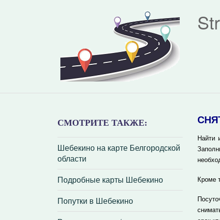
St
СНЯ
СМОТРИТЕ ТАКЖЕ:
Найти 
Шебекино на карте Белгородской
Заполн
области
необхо
Подробные карты Шебекино
Кроме 
Попутки в Шебекино
Посуто
снимат