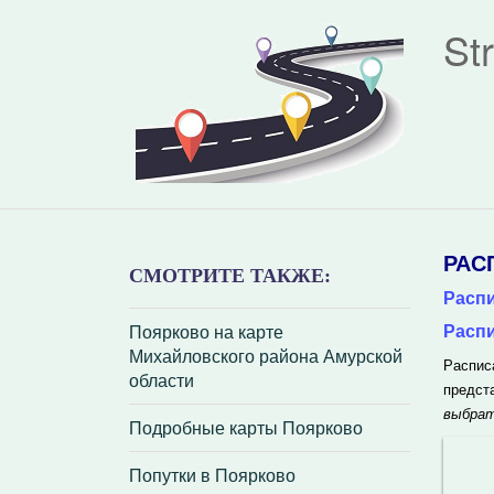
St
РАС
СМОТРИТЕ ТАКЖЕ:
Распи
Поярково на карте
Распи
Михайловского района Амурской
Распис
области
предст
выбрат
Подробные карты Поярково
Попутки в Поярково