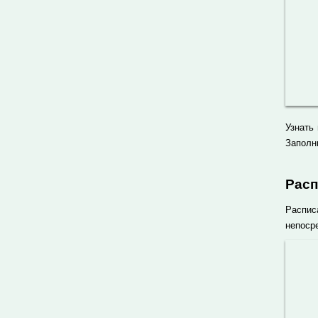
Узнать
Заполн
Рас
Распис
непосре