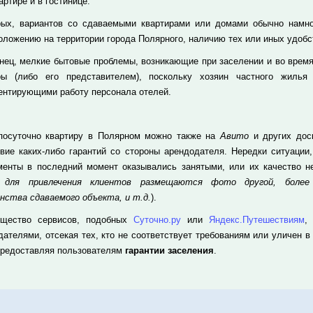
артире и в гостинице.
рых, вариантов со сдаваемыми квартирами или домами обычно намног
оложению на территории города Полярного, наличию тех или иных удобст
онец, мелкие бытовые проблемы, возникающие при заселении и во время
ры (либо его представителем), поскольку хозяин частного жилья
ентирующими работу персонала отелей.
посуточно квартиру в Полярном можно также на
Авито
и других доск
твие каких-либо гарантий со стороны арендодателя. Нередки ситуации
менты в последний момент оказывались занятыми, или их качество не
а для привлечения клиентов размещаются фото другой, более
нства сдаваемого объекта, и т.д.
).
щество сервисов, подобных
Суточно.ру
или
Яндекс.Путешествиям
,
дателями, отсекая тех, кто не соответствует требованиям или уличен в
предоставляя пользователям
гарантии заселения
.