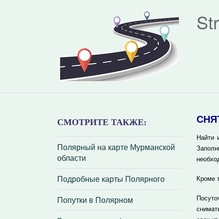
St
СНЯ
СМОТРИТЕ ТАКЖЕ:
Найти 
Полярный на карте Мурманской
Заполн
области
необхо
Подробные карты Полярного
Кроме 
Попутки в Полярном
Посуто
снимат