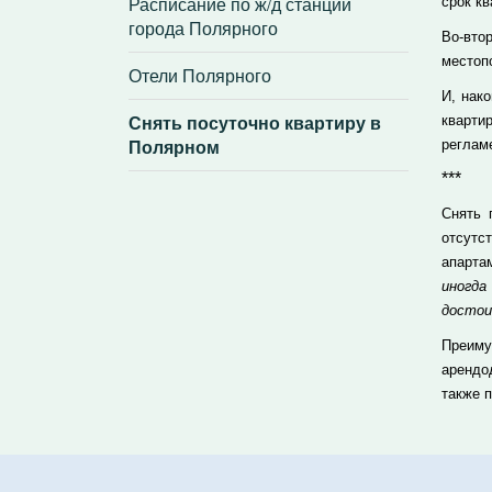
Расписание по ж/д станции
срок кв
города Полярного
Во-вто
местоп
Отели Полярного
И, нак
Снять посуточно квартиру в
кварти
Полярном
реглам
***
Снять 
отсутс
апарта
иногд
достои
Преиму
арендо
также 