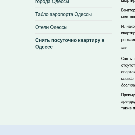
города Одессы
квартир
Во-вто
Табло аэропорта Одессы
местоп
Отели Одессы
И, нак
кварти
Снять посуточно квартиру в
реглам
Одессе
***
Снять 
отсутс
апарта
иногд
достои
Преиму
арендо
также 