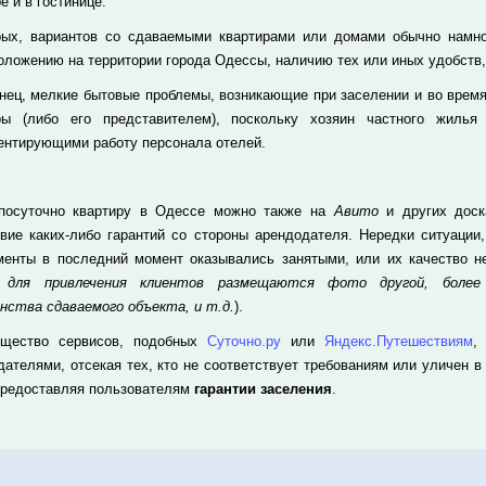
е и в гостинице.
рых, вариантов со сдаваемыми квартирами или домами обычно намног
оложению на территории города Одессы, наличию тех или иных удобств,
онец, мелкие бытовые проблемы, возникающие при заселении и во время
ры (либо его представителем), поскольку хозяин частного жилья
ентирующими работу персонала отелей.
посуточно квартиру в Одессе можно также на
Авито
и других доск
твие каких-либо гарантий со стороны арендодателя. Нередки ситуации
менты в последний момент оказывались занятыми, или их качество не
а для привлечения клиентов размещаются фото другой, более
нства сдаваемого объекта, и т.д.
).
щество сервисов, подобных
Суточно.ру
или
Яндекс.Путешествиям
,
дателями, отсекая тех, кто не соответствует требованиям или уличен в
предоставляя пользователям
гарантии заселения
.