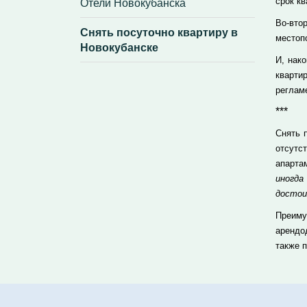
Отели Новокубанска
срок кв
Во-вто
Снять посуточно квартиру в
местоп
Новокубанске
И, нак
кварти
реглам
***
Снять 
отсутс
апарта
иногд
достои
Преиму
арендо
также 