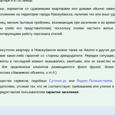
артире и в гостинице.
рых, вариантов со сдаваемыми квартирами или домами обычно намног
оложению на территории города Новокубанска, наличию тех или иных удо
онец, мелкие бытовые проблемы, возникающие при заселении и во время
ры (либо его представителем), поскольку хозяин частного жилья
ентирующими работу персонала отелей.
посуточно квартиру в Новокубанске можно также на
Авито
и других до
твие каких-либо гарантий со стороны арендодателя. Нередки ситуации
менты в последний момент оказывались занятыми, или их качество не
а для привлечения клиентов размещаются фото другой, более
нства сдаваемого объекта, и т.д.
).
щество сервисов, подобных
Суточно.ру
или
Яндекс.Путешествиям
,
дателями, отсекая тех, кто не соответствует требованиям или уличен в
предоставляя пользователям
гарантии заселения
.