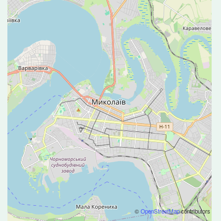
©
OpenStreetMap
contributors