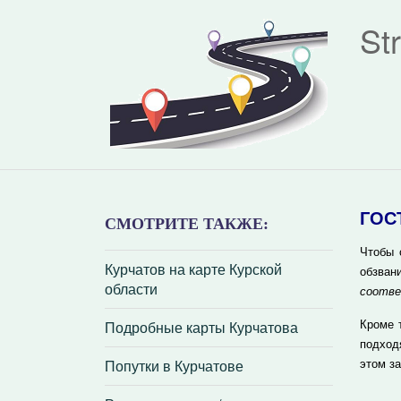
St
ГОС
СМОТРИТЕ ТАКЖЕ:
Чтобы 
Курчатов на карте Курской
обзван
области
соотве
Подробные карты Курчатова
Кроме 
подход
Попутки в Курчатове
этом з