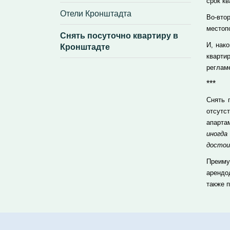
срок кв
Отели Кронштадта
Во-вто
местоп
Снять посуточно квартиру в
Кронштадте
И, нак
кварти
реглам
***
Снять 
отсутс
апарта
иногд
достои
Преиму
арендо
также 