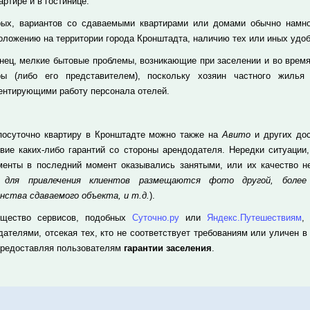
артире и в гостинице.
рых, вариантов со сдаваемыми квартирами или домами обычно намног
оложению на территории города Кронштадта, наличию тех или иных удоб
онец, мелкие бытовые проблемы, возникающие при заселении и во время
ры (либо его представителем), поскольку хозяин частного жилья
ентирующими работу персонала отелей.
посуточно квартиру в Кронштадте можно также на
Авито
и других дос
твие каких-либо гарантий со стороны арендодателя. Нередки ситуации
менты в последний момент оказывались занятыми, или их качество не
а для привлечения клиентов размещаются фото другой, более
нства сдаваемого объекта, и т.д.
).
щество сервисов, подобных
Суточно.ру
или
Яндекс.Путешествиям
,
дателями, отсекая тех, кто не соответствует требованиям или уличен в
предоставляя пользователям
гарантии заселения
.