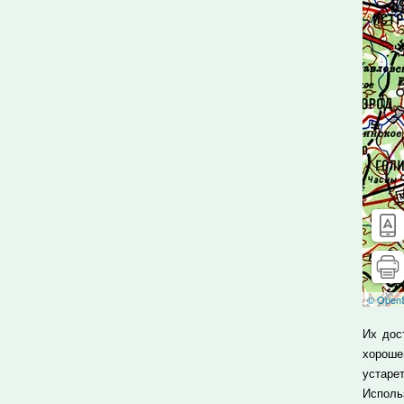
Их дос
хороше
устаре
Исполь