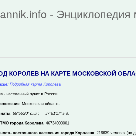
rannik.info - Энциклопеди
ОД КОРОЛЕВ НА КАРТЕ МОСКОВСКОЙ ОБЛА
кже:
Подробная карта Королева
ев
- населенный пункт в России
положение
: Московская область
инаты
:
55°55'20'' с.ш.
;
37°51'17'' в.д.
ТМО города Королева
: 46734000001
ность постоянного населения города Королева
: 216639 человек (по д