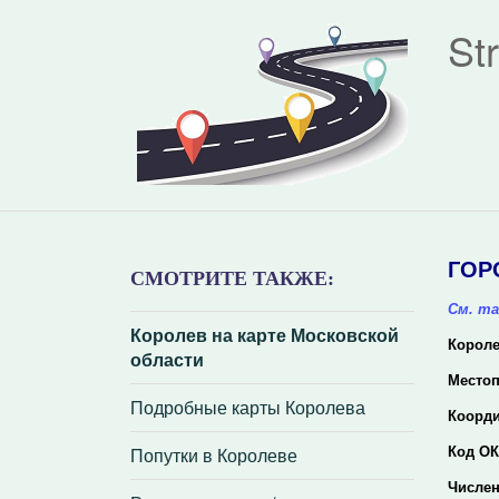
St
ГОР
СМОТРИТЕ ТАКЖЕ:
См. та
Королев на карте Московской
Корол
области
Место
Подробные карты Королева
Коорд
Попутки в Королеве
Код ОК
Числен