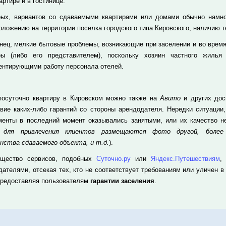
артире и в гостинице.
рых, вариантов со сдаваемыми квартирами или домами обычно намног
оложению на территории поселка городского типа Кировского, наличию т
онец, мелкие бытовые проблемы, возникающие при заселении и во время
ры (либо его представителем), поскольку хозяин частного жилья
ентирующими работу персонала отелей.
посуточно квартиру в Кировском можно также на
Авито
и других дос
твие каких-либо гарантий со стороны арендодателя. Нередки ситуации
менты в последний момент оказывались занятыми, или их качество не
а для привлечения клиентов размещаются фото другой, более
нства сдаваемого объекта, и т.д.
).
щество сервисов, подобных
Суточно.ру
или
Яндекс.Путешествиям
,
дателями, отсекая тех, кто не соответствует требованиям или уличен в
предоставляя пользователям
гарантии заселения
.