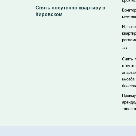
срок кв
Снять посуточно квартиру в
Во-вто
Кировском
местоп
И, нак
кварти
реглам
***
Снять 
отсутс
апарта
иногд
достои
Преиму
арендо
также 