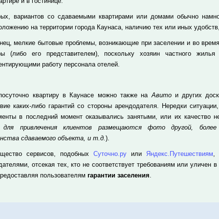
артире и в гостинице.
рых, вариантов со сдаваемыми квартирами или домами обычно намног
оложению на территории города Каунаса, наличию тех или иных удобств,
онец, мелкие бытовые проблемы, возникающие при заселении и во время
ры (либо его представителем), поскольку хозяин частного жилья
ентирующими работу персонала отелей.
посуточно квартиру в Каунасе можно также на
Авито
и других доск
твие каких-либо гарантий со стороны арендодателя. Нередки ситуации
менты в последний момент оказывались занятыми, или их качество не
а для привлечения клиентов размещаются фото другой, более
нства сдаваемого объекта, и т.д.
).
щество сервисов, подобных
Суточно.ру
или
Яндекс.Путешествиям
,
дателями, отсекая тех, кто не соответствует требованиям или уличен в
предоставляя пользователям
гарантии заселения
.