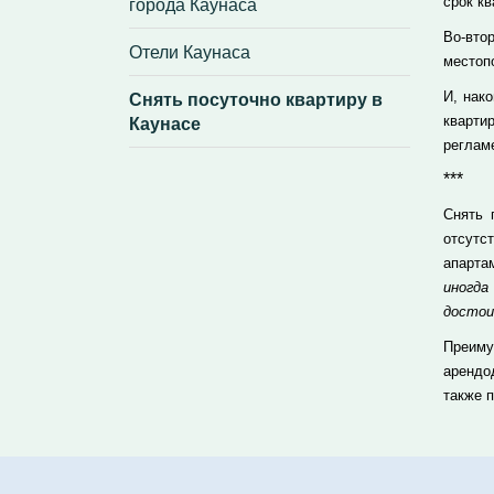
города Каунаса
срок кв
Во-вто
Отели Каунаса
местоп
Снять посуточно квартиру в
И, нак
Каунасе
кварти
реглам
***
Снять 
отсутс
апарта
иногд
достои
Преиму
арендо
также 