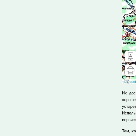
Их дос
хороше
устаре
Исполь
сервис
Тем, к