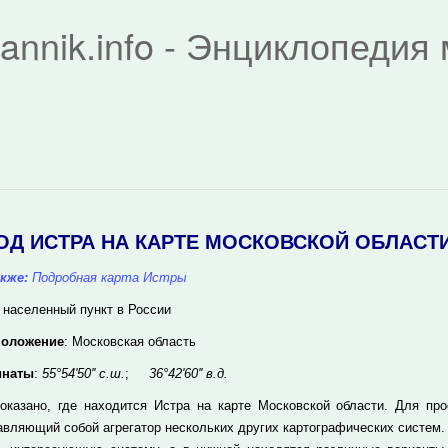
rannik.info - Энциклопеди
ОД ИСТРА НА КАРТЕ МОСКОВСКОЙ ОБЛАСТ
кже:
Подробная карта Истры
 населенный пункт в России
положение
: Московская область
инаты
:
55°54'50'' с.ш.
;
36°42'60'' в.д.
оказано, где находится Истра на карте Московской области. Для пр
авляющий собой агрегатор нескольких других картографических систем.