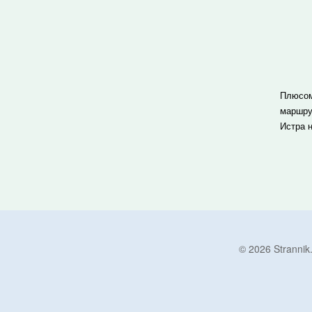
Плюсом
маршру
Истра н
© 2026 Strann