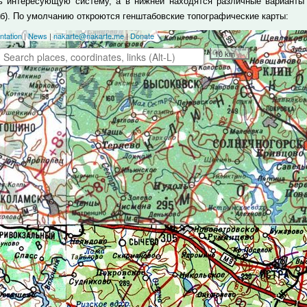
ь интересующую систему, а в нижней находятся различные варианты 
б). По умолчанию откроются генштабовские топографические карты: