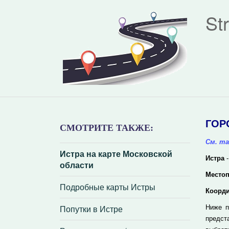
St
ГОР
СМОТРИТЕ ТАКЖЕ:
См. та
Истра на карте Московской
Истра
-
области
Место
Подробные карты Истры
Коорд
Попутки в Истре
Ниже п
предст