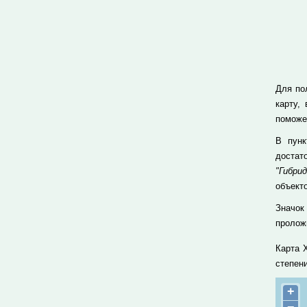
Для по
карту,
поможе
В пун
достат
"Гибрид
объекто
Значок
проложи
Карта 
степен
+