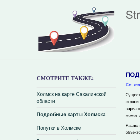
St
ПОД
СМОТРИТЕ ТАКЖЕ:
См. та
Холмск на карте Сахалинской
Сущест
области
страни
вариан
Подробные карты Холмска
может 
Распол
Попутки в Холмске
объект