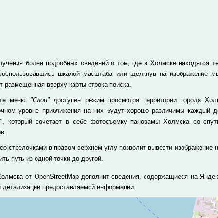
лучения более подробных сведений о том, где в Холмске находятся те 
 воспользовавшись шкалой масштаба или щелкнув на изображение м
т размещенная вверху карты строка поиска.
кте меню
"Слои"
доступен режим просмотра территории города Холм
очном уровне приближения на них будут хорошо различимы каждый до
"
, который сочетает в себе фотосъемку панорамы Холмска со спут
в.
 со стрелочками в правом верхнем углу позволит вывести изображение н
ть путь из одной точки до другой.
Холмска от OpenStreetMap дополнит сведения, содержащиеся на Яндек
и детализации предоставляемой информации.