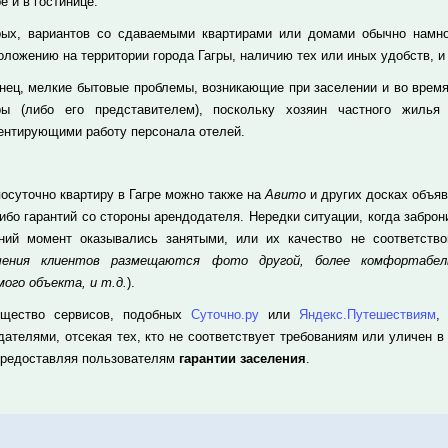
е и в гостинице.
рых, вариантов со сдаваемыми квартирами или домами обычно намног
оложению на территории города Гагры, наличию тех или иных удобств, и
онец, мелкие бытовые проблемы, возникающие при заселении и во время
ры (либо его представителем), поскольку хозяин частного жилья
ентирующими работу персонала отелей.
посуточно квартиру в Гагре можно также на
Авито
и других досках объяв
либо гарантий со стороны арендодателя. Нередки ситуации, когда забро
ний момент оказывались занятыми, или их качество не соответство
ечения клиентов размещаются фото другой, более комфортабел
мого объекта, и т.д.
).
щество сервисов, подобных
Суточно.ру
или
Яндекс.Путешествиям
,
дателями, отсекая тех, кто не соответствует требованиям или уличен в
предоставляя пользователям
гарантии заселения
.