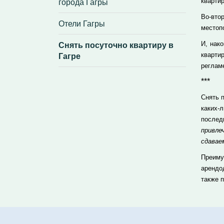
города Гагры
квартир
Во-вто
Отели Гагры
местоп
Снять посуточно квартиру в
И, нак
Гагре
кварти
реглам
***
Снять 
каких-
послед
привл
сдавае
Преиму
арендо
также 