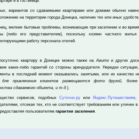
артире и в гостинице.
рых, вариантов со сдаваемыми квартирами или домами обычно намног
оложению на территории города Донецка, наличию тех или иных удобств,
онец, мелкие бытовые проблемы, возникающие при заселении и во время
ры (либо его представителем), поскольку хозяин частного жилья
ентирующими работу персонала отелей.
посуточно квартиру в Донецке можно также на
Авито
и других доск
твие каких-либо гарантий со стороны арендодателя. Нередки ситуации
менты в последний момент оказывались занятыми, или их качество не
а для привлечения клиентов размещаются фото другой, более
нства сдаваемого объекта, и т.д.
).
щество сервисов, подобных
Суточно.ру
или
Яндекс.Путешествиям
,
дателями, отсекая тех, кто не соответствует требованиям или уличен в
предоставляя пользователям
гарантии заселения
.