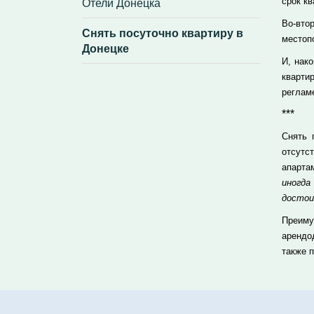
Отели Донецка
срок кв
Во-вто
Снять посуточно квартиру в
местоп
Донецке
И, нак
кварти
реглам
***
Снять 
отсутс
апарта
иногд
достои
Преиму
арендо
также 