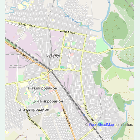
©
OpenStreetMap
contributors