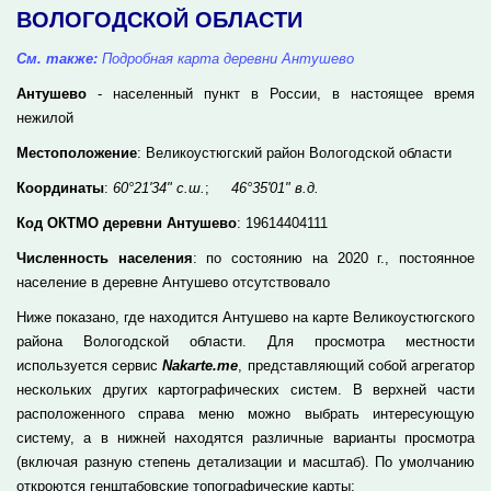
ВОЛОГОДСКОЙ ОБЛАСТИ
См. также:
Подробная карта деревни Антушево
Антушево
- населенный пункт в России, в настоящее время
нежилой
Местоположение
: Великоустюгский район Вологодской области
Координаты
:
60°21'34" с.ш.
;
46°35'01" в.д.
Код ОКТМО деревни Антушево
: 19614404111
Численность населения
: по состоянию на 2020 г., постоянное
население в деревне Антушево отсутствовало
Ниже показано, где находится Антушево на карте Великоустюгского
района Вологодской области. Для просмотра местности
используется сервис
Nakarte.me
, представляющий собой агрегатор
нескольких других картографических систем. В верхней части
расположенного справа меню можно выбрать интересующую
систему, а в нижней находятся различные варианты просмотра
(включая разную степень детализации и масштаб). По умолчанию
откроются генштабовские топографические карты: