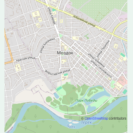
©
OpenStreetMap
contributors