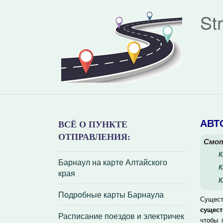
St
АВТ
ВСЁ О ПУНКТЕ
ОТПРАВЛЕНИЯ:
Смот
К
Барнаул на карте Алтайского
К
края
К
Подробные карты Барнаула
Сущест
сущес
Расписание поездов и электричек
чтобы 