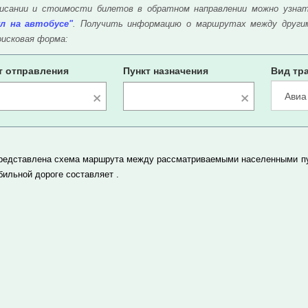
исании и стоимости билетов в обратном направлении можно узна
л на автобусе"
. Получить информацию о маршрутах между други
оисковая форма:
т отправления
Пункт назначения
Вид тр
×
×
редставлена схема маршрута между рассматриваемыми населенными пун
бильной дороге составляет
.