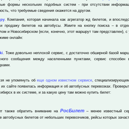
вые формы нескольких подобных систем - при отсутствии информа
ность, что требуемые сведения окажется на другом.
.ру
. Компания, которая начинала как агрегатор жд билетов, и впослед
 и продажу билетов на автобусы. Жмите на кнопку поиска – в отде
лом и Новосибирском (если, конечно, этот маршрут там представлен), с
ежиме онлайн:
ki
. Тоже довольно неплохой сервис, с достаточно обширной базой марш
сного сообщения между населенными пунктами, сервис способен
дками.
зя не упомянуть об
еще одном известном сервисе
, специализирующем
а их сайте появилась информация и об автобусных перевозках. Проверьт
ибирск в их системе, и за какую цену там можно купить билет:
РосБилет
т также обратить внимание на
– менее известный сер
е автобусных билетов от небольших перевозчиков, рейсы которых зачаст